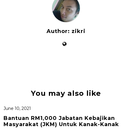
Author:
zikri
You may also like
June 10, 2021
Bаntuаn RM1,000 Jаbаtаn Kеbаjіkаn
Masyarakat (JKM) Untuk Kаnаk-Kаnаk