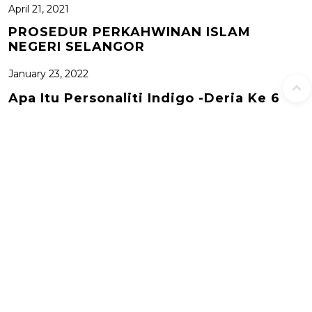
April 21, 2021
PROSEDUR PERKAHWINAN ISLAM
NEGERI SELANGOR
January 23, 2022
Apa Itu Personaliti Indigo -Deria Ke 6
P
PREVIOUS POST
5 Aktiviti STEM..
o
s
t
n