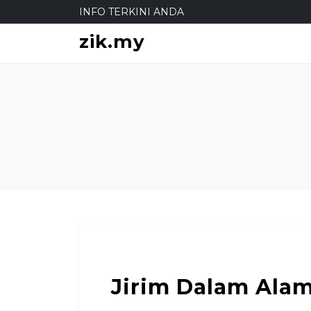
S
INFO TERKINI ANDA
k
zik.my
i
p
t
o
c
o
n
t
e
n
t
Jirim Dalam Alam,