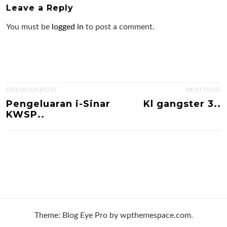
Leave a Reply
You must be
logged in
to post a comment.
P
PREVIOUS POST
NEXT POST
Pengeluaran i-Sinar
Kl gangster 3..
o
KWSP..
s
t
n
a
v
i
Theme: Blog Eye Pro by wpthemespace.com.