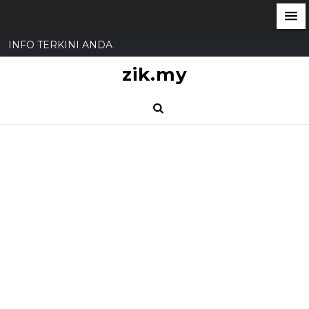
S
INFO TERKINI ANDA
k
zik.my
i
p
t
o
c
o
n
t
e
n
t