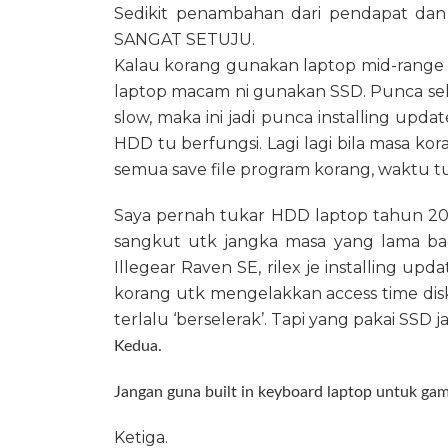
Sedikit penambahan dari pendapat dan
SANGAT SETUJU.
Kalau korang gunakan laptop mid-range 
laptop macam ni gunakan SSD. Punca sel
slow, maka ini jadi punca installing upda
HDD tu berfungsi.
Lagi lagi bila masa k
semua save file program korang, waktu t
Saya pernah tukar HDD laptop tahun 201
sangkut utk jangka masa yang lama ba
Illegear Raven SE, rilex je installing upda
korang utk mengelakkan access time disk
terlalu ‘berselerak’.
Tapi yang pakai SSD 
Kedua.
Jangan guna built in keyboard laptop untuk gam
Ketiga.