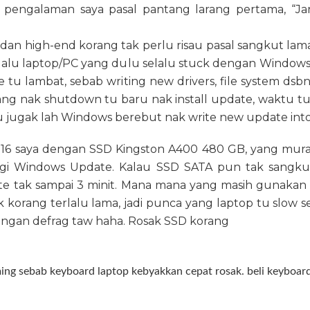
 pengalaman saya pasal pantang larang pertama, “
dan high-end korang tak perlu risau pasal sangkut l
alu laptop/PC yang dulu selalu stuck dengan Windows
te tu lambat, sebab writing new drivers, file system d
orang nak shutdown tu baru nak install update, waktu 
u jugak lah Windows berebut nak write new update int
6 saya dengan SSD Kingston A400 480 GB, yang murah
gi Windows Update. Kalau SSD SATA pun tak sangku
te tak sampai 3 minit.
Mana mana yang masih gunakan me
 korang terlalu lama, jadi punca yang laptop tu slow s
jangan defrag taw haha. Rosak SSD korang
ing sebab keyboard laptop kebyakkan cepat rosak. beli keyboar