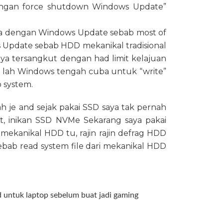
Jangan force shutdown Windows Update”
ama dengan Windows Update sebab most of
 Update sebab HDD mekanikal tradisional
sbnya tersangkut dengan had limit kelajuan
tu lah Windows tengah cuba untuk “write”
o system.
 je and sejak pakai SSD saya tak pernah
t, inikan SSD NVMe
Sekarang saya pakai
kanikal HDD tu, rajin rajin defrag HDD
ebab read system file dari mekanikal HDD
d untuk laptop sebelum buat jadi gaming