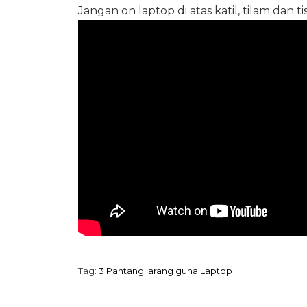
Jangan on laptop di atas katil, tilam dan ti
Tag:
3 Pantang larang guna Laptop