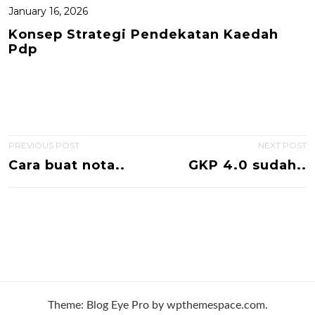
January 16, 2026
Konsep Strategi Pendekatan Kaedah
Pdp
P
PREVIOUS POST
NEXT POST
Cara buat nota..
GKP 4.0 sudah..
o
s
t
n
a
v
Theme: Blog Eye Pro by wpthemespace.com.