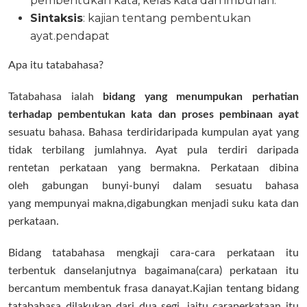
pembentukan kata, kelas kata dan imbuhan.
Sintaksis
: kajian tentang pembentukan
ayat.pendapat
Apa itu tatabahasa?
Tatabahasa ialah
bidang yang menumpukan perhatian
terhadap
pembentukan kata dan proses pembinaan ayat
sesuatu bahasa. Bahasa terdiri
daripada kumpulan ayat yang
tidak terbilang jumlahnya. Ayat pula terdiri
daripada
rentetan perkataan yang bermakna. Perkataan dibina
oleh
gabungan bunyi-bunyi dalam sesuatu bahasa
yang mempunyai makna,
digabungkan menjadi suku kata dan
perkataan.
Bidang tatabahasa mengkaji cara-cara perkataan itu
terbentuk dan
selanjutnya bagaimana(cara) perkataan itu
bercantum membentuk frasa dan
ayat.
Kajian tentang bidang
tatabahasa dilakukan dari dua segi, iaitu cara
perkataan itu