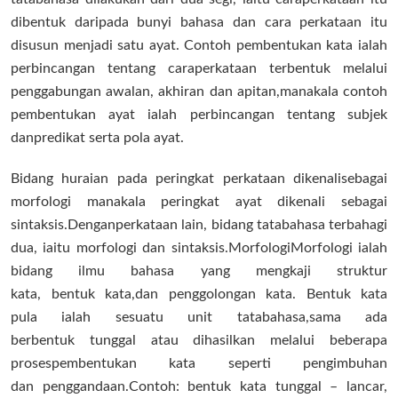
dibentuk daripada bunyi bahasa dan cara perkataan itu
disusun
menjadi satu ayat. Contoh pembentukan kata ialah
perbincangan tentang cara
perkataan terbentuk melalui
penggabungan awalan, akhiran dan apitan,
manakala contoh
pembentukan ayat ialah perbincangan tentang subjek
dan
predikat serta pola ayat.
Bidang huraian pada peringkat perkataan dikenali
sebagai
morfologi manakala peringkat ayat dikenali sebagai
sintaksis.Dengan
perkataan lain, bidang tatabahasa terbahagi
dua, iaitu morfologi dan sintaksis.
Morfologi
Morfologi ialah
bidang ilmu bahasa yang mengkaji struktur
kata, bentuk
kata,dan penggolongan kata. Bentuk kata
pula ialah sesuatu unit tatabahasa,
sama ada
berbentuk tunggal atau dihasilkan melalui beberapa
proses
pembentukan kata seperti pengimbuhan
dan penggandaa
n.
Contoh: bentuk kata tunggal – lancar,