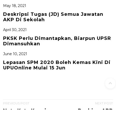
May 18, 2021
Deskripsi Tugas (JD) Semua Jawatan
AKP Di Sekolah
April 30, 2021
PKSK Perlu Dimantapkan, Biarpun UPSR
Dimansuhkan
June 10, 2021
Lepasan SPM 2020 Boleh Kemas Kini Di
UPUOnline Mulai 15 Jun
P
PREVIOUS POST
NEXT POST
Nota Kata Kunci..
Ranking APP
o