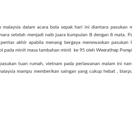
malaysia dalam acara bola sepak hari ini diantara pasukan m
 mara setelah menjadi naib juara kumpulan B dengan 8 mata. P
pentas akhir apabila menang bergaya menewaskan pasukan In
gol pada minit masa tambahan minit ke 95 oleh
Weerathep Pomp
asukan tuan rumah, vietnam pada perlawanan malam ini nant
malaysia mampu memberikan saingan yang cukup hebat , biarpun 