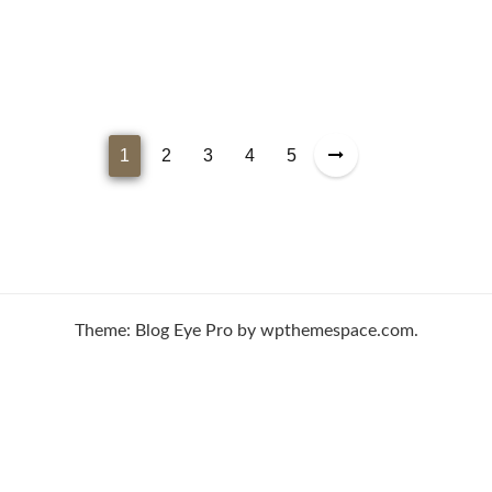
P
1
2
3
4
5
o
s
t
s
p
Theme: Blog Eye Pro by wpthemespace.com.
a
g
i
n