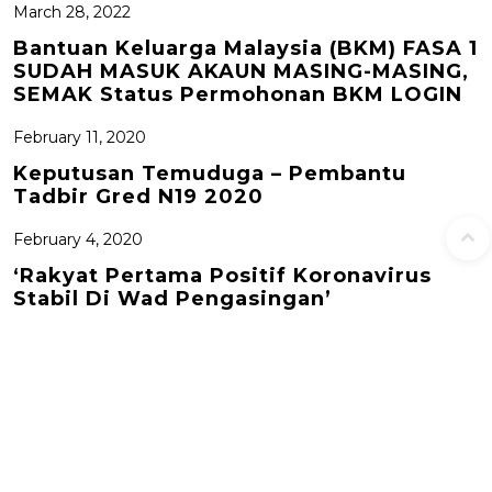
March 28, 2022
Bantuan Keluarga Malaysia (BKM) FASA 1
SUDAH MASUK AKAUN MASING-MASING,
SEMAK Status Permohonan BKM LOGIN
February 11, 2020
Keputusan Temuduga – Pembantu
Tadbir Gred N19 2020
February 4, 2020
‘Rakyat Pertama Positif Koronavirus
Stabil Di Wad Pengasingan’
P
PREVIOUS POST
NEXT POST
Permohonan Baru
Semakan Status
o