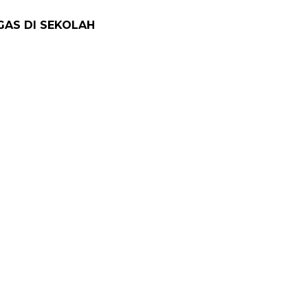
UGAS DI SEKOLAH