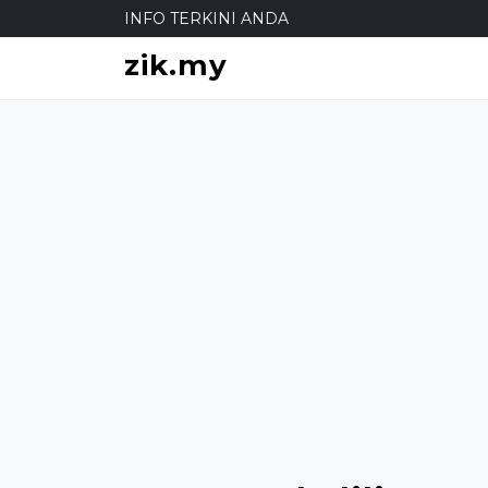
S
INFO TERKINI ANDA
k
zik.my
i
p
t
o
c
o
n
t
e
n
t