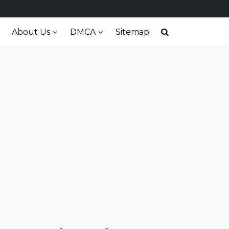
About Us
DMCA
Sitemap