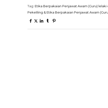
Tag:
Etika Berpakaian Penjawat Awam (Guru) lelaki
Pekeliling & Etika Berpakaian Penjawat Awam (Guru