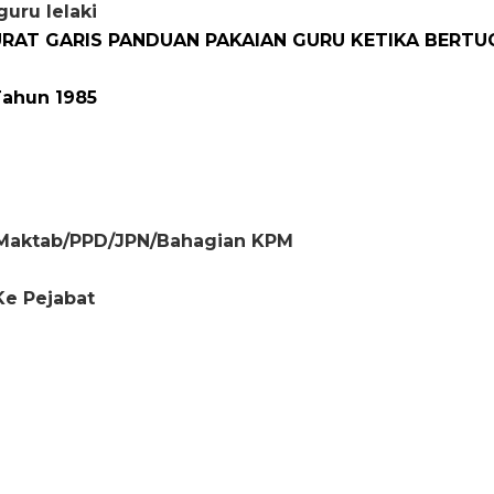
uru lelaki
01 SURAT GARIS PANDUAN PAKAIAN GURU KETIKA BERT
Tahun 1985
h/Maktab/PPD/JPN/Bahagian KPM
Ke Pejabat