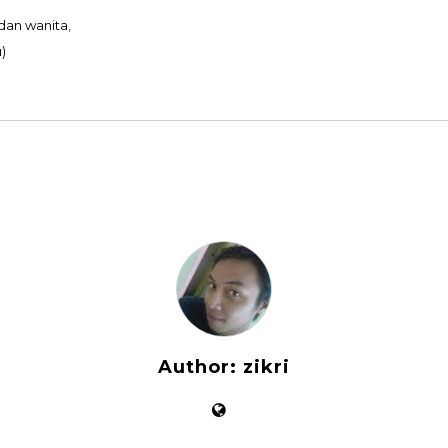
 dan wanita
,
)
Author:
zikri