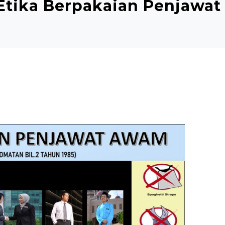
 Etika Berpakaian Penjawa