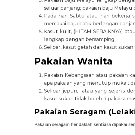
Pakaian baju Melayu lengkap dengan
seluar panjang; pakaian baju Melayu 
Pada hari Sabtu atau hari bekerja
memakai baju batik berlengan panjang
Kasut kulit, (HITAM SEBAIKNYA) atau
lengkap dengan bersamping.
Selipar, kasut getah dan kasut sukan 
Pakaian Wanita
Pakaian Kebangsaan atau pakaian kau
apa pakaian yang menutup muka tidak
Selipar jepun, atau yang sejenis 
kasut sukan tidak boleh dipakai semas
Pakaian Seragam (Lelak
Pakaian seragam hendaklah sentiasa dipakai se